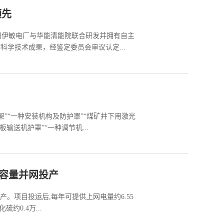
领先
司伊敏电厂与华能清能院联合研发并拥有自主
科学技术成果，经鉴定委员会审议认定...
”“一种安装机构及防护罩”“煤矿井下用激光
输送机护罩”“一种调节机...
全容量并网投产
产。项目投运后,每年可提供上网电量约6.55
约0.4万...