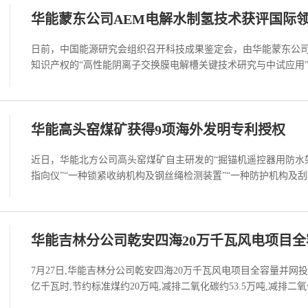
华能蒙东公司AEM电解水制氢技术获评国际
日前，中国能源研究会组织召开科技成果鉴定会，由华能蒙东公
知识产权的“高性能阴离子交换膜电解槽关键技术研究与中试应用”
华能高头窑煤矿获得9项海外发明专利授权
近日，华能北方公司高头窑煤矿自主研发的“掘锚机遥控器用防水架
指向仪”“一种锁紧收纳机构及钢丝绳检测装置”“一种防护机构及刮板
华能吉林分公司乾安四海20万千瓦风电项目
7月27日,华能吉林分公司乾安四海20万千瓦风电项目全容量并网投
亿千瓦时,节约标准煤约20万吨,减排二氧化碳约53.5万吨,减排二氧化硫