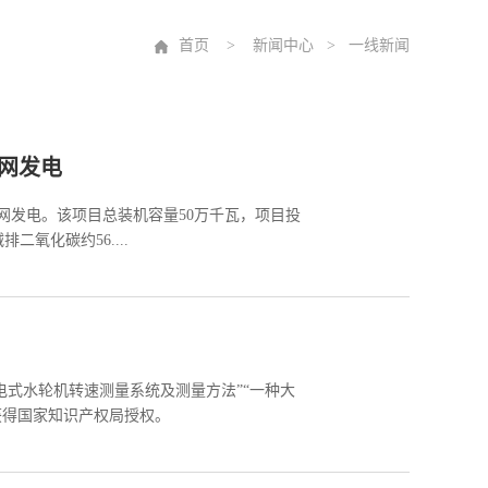
首页
>
新闻中心
> 一线新闻
网发电
并网发电。该项目总装机容量50万千瓦，项目投
二氧化碳约56....
电式水轮机转速测量系统及测量方法”“一种大
获得国家知识产权局授权。