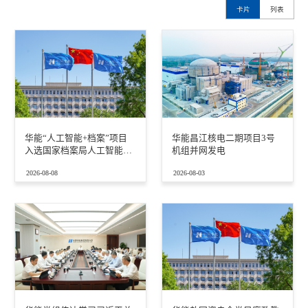
国资网讯
卡片
列表
华能“人工智能+档案”项目
华能昌江核电二期项目3号
入选国家档案局人工智能
机组并网发电
应...
2026-08-08
2026-08-03