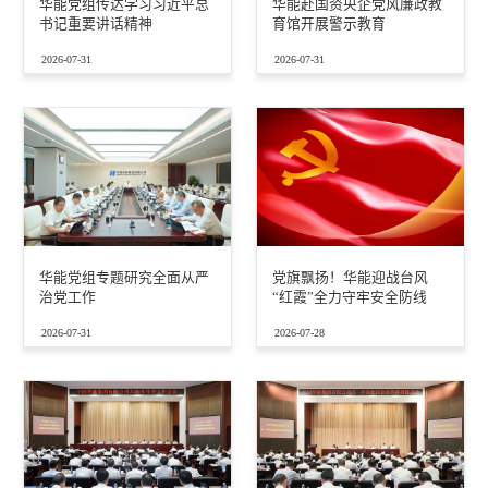
华能党组传达学习习近平总
华能赴国资央企党风廉政教
书记重要讲话精神
育馆开展警示教育
2026-07-31
2026-07-31
华能党组专题研究全面从严
党旗飘扬！华能迎战台风
治党工作
“红霞”全力守牢安全防线
2026-07-31
2026-07-28