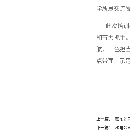
学所思交流
此次培训
和有力抓手
航、三色担
点带面、示
上一篇：
蒙东公
下一篇：
核电公司