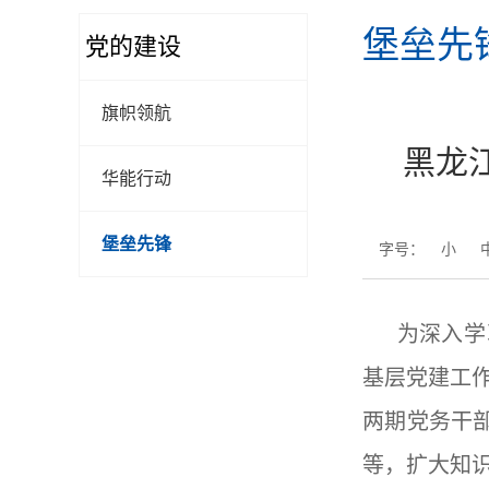
堡垒先
党的建设
旗帜领航
黑龙
华能行动
华能行动
堡垒先锋
字号：
小
华能行动
为深入学
基层党建工
两期党务干部
等，扩大知