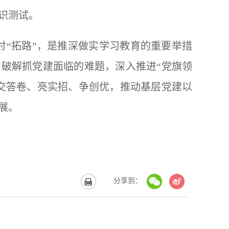
识测试。
讨“拓路”，是推深做实学习教育的重要举措
破解抓党建面临的难题，深入推进“党旗领
交答卷、亮实招、争创优，推动基层党建以
展。
分享到：