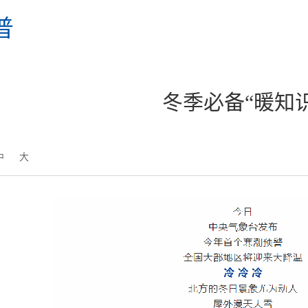
普
冬季必备“暖知识
中
大