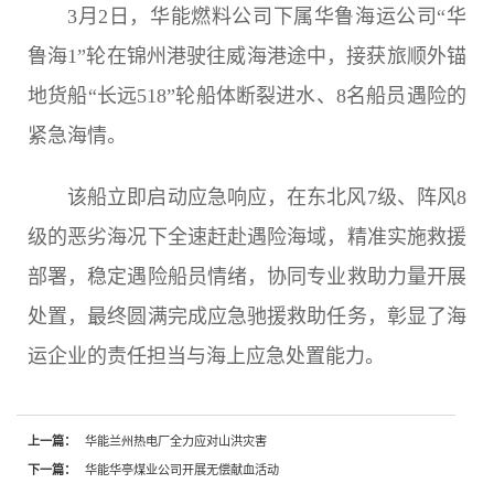
3月2日，华能燃料公司下属华鲁海运公司“华
鲁海1”轮在锦州港驶往威海港途中，接获旅顺外锚
地货船“长远518”轮船体断裂进水、8名船员遇险的
紧急海情。
该船立即启动应急响应，在东北风7级、阵风8
级的恶劣海况下全速赶赴遇险海域，精准实施救援
部署，稳定遇险船员情绪，协同专业救助力量开展
处置，最终圆满完成应急驰援救助任务，彰显了海
运企业的责任担当与海上应急处置能力。
上一篇：
华能兰州热电厂全力应对山洪灾害
下一篇：
华能华亭煤业公司开展无偿献血活动