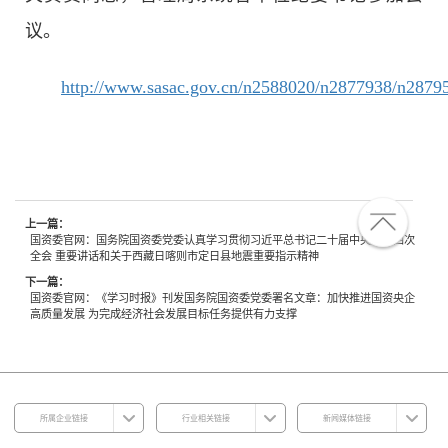
议。
http://www.sasac.gov.cn/n2588020/n2877938/n2879
上一篇：
国资委官网：国务院国资委党委认真学习贯彻习近平总书记二十届中央纪委四次
全会 重要讲话和关于西藏日喀则市定日县地震重要指示精神
下一篇：
国资委官网：《学习时报》刊发国务院国资委党委署名文章：加快推进国资央企
高质量发展 为完成经济社会发展目标任务提供有力支撑
所属企业链接
行业相关链接
新闻媒体链接