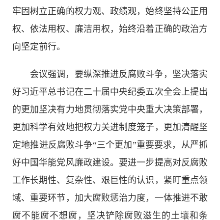
牢固树立正确的权力观、政绩观，始终坚持公正用
权、依法用权、廉洁用权，始终沿着正确的政治方
向坚定前行。
会议强调，要纵深推进反腐败斗争，坚决落实
好习近平总书记在二十届中央纪委五次全会上提出
的更加坚决有力地贯彻落实党中央重大决策部署，
更加科学有效地把权力关进制度笼子，更加清醒坚
定地推进反腐败斗争“三个更加”重要要求，从严抓
好中国华能党风廉政建设。要进一步提高对反腐败
工作长期性、复杂性、艰巨性的认识，紧盯重点领
域、重要环节，加大腐败惩治力度，一体推进不敢
腐不能腐不想腐，坚决铲除腐败滋生的土壤和条