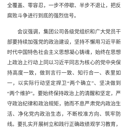
全覆盖、零容忍，一步不停歇、半步不退让，把反
腐败斗争进行到底的强烈信号。
会议强调，集团公司各级党组织和广大党员干
部要持续加强党的政治建设，坚持不懈用习近平新
时代中国特色社会主义思想凝心铸魂，始终在思想
上政治上行动上同以习近平同志为核心的党中央保
持高度一致，做到言行一致、知行合一、表里如
一，以实际行动坚定捍卫“两个确立”、坚决做到
“两个维护”。要始终保持政治上的清醒和坚定，严
守政治纪律和政治规矩，驰而不息严肃党内政治生
活、净化党内政治生态，不断校准方向、筑牢防
线。要扎实开展树立和践行正确政绩观学习教育，