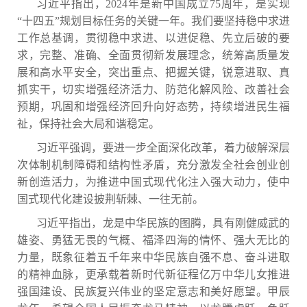
习近平指出，
2024年是新中国成立75周年，是实现
“十四五”规划目标任务的关键一年。我们要坚持稳中求进
工作总基调，贯彻稳中求进、以进促稳、先立后破的要
求，完整、准确、全面贯彻新发展理念，统筹高质量发
展和高水平安全，突出重点、把握关键，锐意进取、真
抓实干，切实增强经济活力、防范化解风险、改善社会
预期，巩固和增强经济回升向好态势，持续增进民生福
祉，保持社会大局和谐稳定。
习近平强调，要进一步全面深化改革，着力破解深层
次体制机制障碍和结构性矛盾，充分激发全社会创业创
新创造活力，为推进中国式现代化注入强大动力，使中
国式现代化建设披荆斩棘、一往无前。
习近平指出，龙是中华民族的图腾，具有刚健威武的
雄姿、勇猛无畏的气概、福泽四海的情怀、强大无比的
力量，既象征着五千年来中华民族自强不息、奋斗进取
的精神血脉，更承载着新时代新征程亿万中华儿女推进
强国建设、民族复兴伟业的坚定意志和美好愿望。甲辰