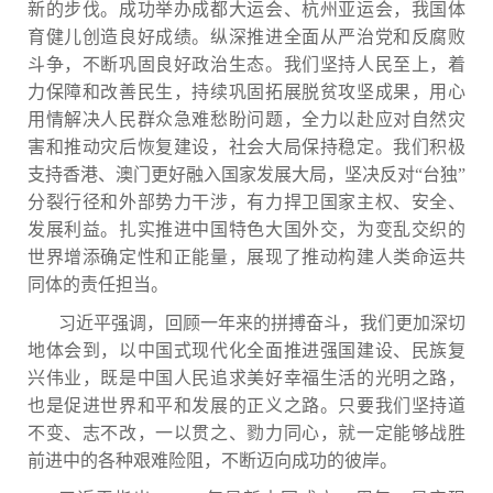
新的步伐。成功举办成都大运会、杭州亚运会，我国体
育健儿创造良好成绩。纵深推进全面从严治党和反腐败
斗争，不断巩固良好政治生态。我们坚持人民至上，着
力保障和改善民生，持续巩固拓展脱贫攻坚成果，用心
用情解决人民群众急难愁盼问题，全力以赴应对自然灾
害和推动灾后恢复建设，社会大局保持稳定。我们积极
支持香港、澳门更好融入国家发展大局，坚决反对“台独”
分裂行径和外部势力干涉，有力捍卫国家主权、安全、
发展利益。扎实推进中国特色大国外交，为变乱交织的
世界增添确定性和正能量，展现了推动构建人类命运共
同体的责任担当。
习近平强调，回顾一年来的拼搏奋斗，我们更加深切
地体会到，以中国式现代化全面推进强国建设、民族复
兴伟业，既是中国人民追求美好幸福生活的光明之路，
也是促进世界和平和发展的正义之路。只要我们坚持道
不变、志不改，一以贯之、勠力同心，就一定能够战胜
前进中的各种艰难险阻，不断迈向成功的彼岸。