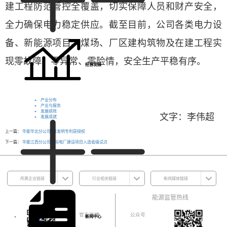
建工程防范管控全覆盖，
切实保障人员和财产安全，
全力确保电力稳定供应。截至目前，公司各类电力设
备、新能源项目、煤场、厂区建构筑物及在建工程实
现零故障、零异常、零险情，安全生产平稳有序。
经营发展
产业分布
产业与服务
发展绩效
文字：李伟超
发展成就
上一篇：
华能华北分公司3项发明专利获授权
下一篇：
华能江西分公司虚拟电厂建设项目入选省级试点
所属企业链接
行业相关链接
新闻媒体链接
华能新媒体
能源监管热线
官方微博
公众号
新闻中心