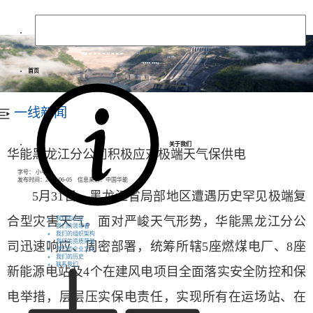
首页
一线新闻
关于我们
华能黑龙江分公司积极应对极端天气保供电
字号：
小
中
大
发布时间：2026-06-05 信息来源：中国华能
5月31日，黑龙江省局部地区遭遇历史罕见极端复
合型灾害天气。
面对严峻天气形势，华能黑龙江分公
我们的企业
我们的领导者
我们的组织架构
我们的资质荣誉
司迅速响应、周密部署，统筹所辖
5座燃煤电厂、8座
我们的企业文化
我们的历史
联系我们
新能源电站及4个在建风电项目全面落实安全防控和保
电举措，层层压实保电责任，实现所有在运场站、在