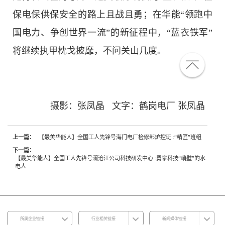
保电保供保安全的路上且战且勇；在华能“领跑中
国电力、争创世界一流”的新征程中，“蓝衣铁军”
将继续执甲枕戈披靡，不问关山几度。
摄影：张凤晶
文字：鹤岗电厂 张凤晶
上一篇：
【最美华能人】全国工人先锋号海门电厂检修部炉控班 :“精匠”班组
下一篇：
【最美华能人】全国工人先锋号澜沧江公司科技研发中心 :勇攀科技“峭壁”的水
电人
所属企业链接
行业相关链接
新闻媒体链接