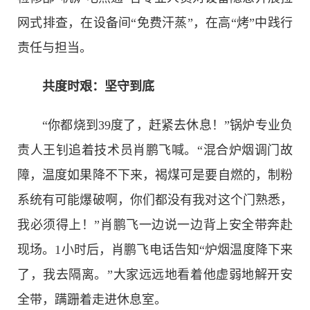
网式排查，在设备间“免费汗蒸”，在高“烤”中践行
责任与担当。
共度时艰：坚守到底
“你都烧到39度了，赶紧去休息！”锅炉专业负
责人王钊追着技术员肖鹏飞喊。“混合炉烟调门故
障，温度如果降不下来，褐煤可是要自燃的，制粉
系统有可能爆破啊，你们都没有我对这个门熟悉，
我必须得上！”肖鹏飞一边说一边背上安全带奔赴
现场。1小时后，肖鹏飞电话告知“炉烟温度降下来
了，我去隔离。”大家远远地看着他虚弱地解开安
全带，蹒跚着走进休息室。