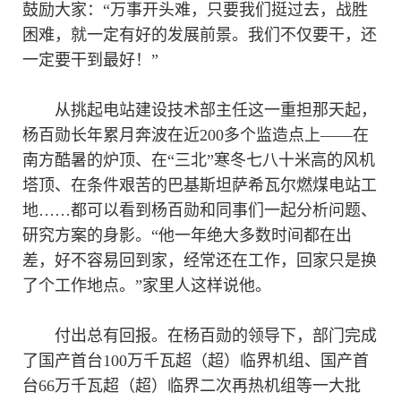
鼓励大家：“万事开头难，只要我们挺过去，战胜
困难，就一定有好的发展前景。我们不仅要干，还
一定要干到最好！”
从挑起电站建设技术部主任这一重担那天起，
杨百勋长年累月奔波在近200多个监造点上——在
南方酷暑的炉顶、在“三北”寒冬七八十米高的风机
塔顶、在条件艰苦的巴基斯坦萨希瓦尔燃煤电站工
地……都可以看到杨百勋和同事们一起分析问题、
研究方案的身影。“他一年绝大多数时间都在出
差，好不容易回到家，经常还在工作，回家只是换
了个工作地点。”家里人这样说他。
付出总有回报。在杨百勋的领导下，部门完成
了国产首台100万千瓦超（超）临界机组、国产首
台66万千瓦超（超）临界二次再热机组等一大批