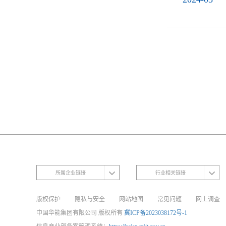
所属企业链接
行业相关链接
版权保护
隐私与安全
网站地图
常见问题
网上调查
中国华能集团有限公司 版权所有
冀ICP备2023038172号-1