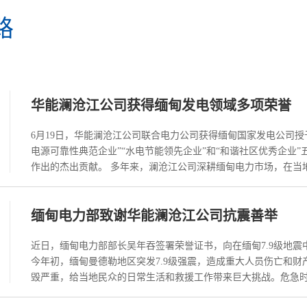
路
华能澜沧江公司获得缅甸发电领域多项荣誉
6月19日，华能澜沧江公司联合电力公司获得缅甸国家发电公司授予
电源可靠性典范企业”“水电节能领先企业”和“和谐社区优秀企业
作出的杰出贡献。 多年来，澜沧江公司深耕缅甸电力市场，在当
为缅甸社会经济发展作出了突出贡献。
缅甸电力部致谢华能澜沧江公司抗震善举
近日，缅甸电力部部长吴年吞签署荣誉证书，向在缅甸7.9级地
今年初，缅甸曼德勒地区突发7.9级强震，造成重大人员伤亡和
毁严重，给当地民众的日常生活和救援工作带来巨大挑战。危急
对缅送电稳定，助力保障民生，并迅速筹集人民币20万元，助力