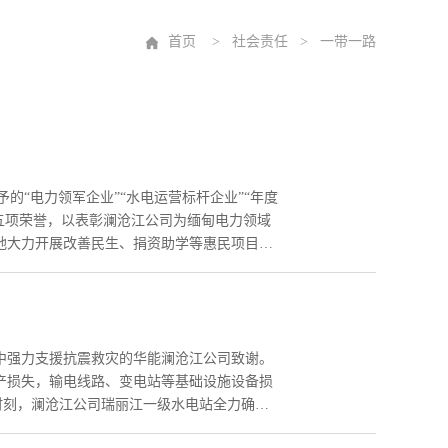
首页
>
社会责任
> 一带一路
的“电力领军企业”“水电运营标杆企业”“年度
”五项荣誉，以表彰澜沧江公司为缅甸电力领域
地大力开展改善民生、捐资助学等惠民项目，
震中强力支援抗震救灾的华能澜沧江公司致谢。
财产损失，输电线路、变电站等基础设施设备损
时刻，澜沧江公司瑞丽江一级水电站全力确保
缅甸电力部开展抗震救灾与灾后重建。作为在