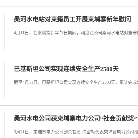
桑河水电站对柬籍员工开展柬埔寨新年慰问
4月11日，在柬埔寨新年节日期间，澜沧江公司桑河水电站对坚
巴基斯坦公司实现连续安全生产2500天
截至4月11日，巴基斯坦公司实现连续安全生产2500天，累计完
桑河水电公司获柬埔寨电力公司“社会贡献奖”
3月21日，柬埔寨电力公司副总裁昂·海密勒代表柬埔寨电力公司授