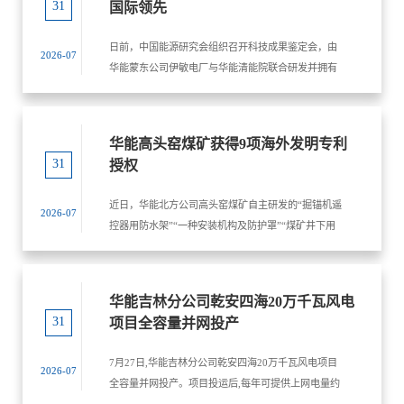
31
国际领先
日前，中国能源研究会组织召开科技成果鉴定会，由
2026-07
华能蒙东公司伊敏电厂与华能清能院联合研发并拥有
自主知识产权的“高性能阴离子交换膜电解槽关键技术
研究与中试应用”科学技术成果，经鉴定委员会审议认
定...
华能高头窑煤矿获得9项海外发明专利
31
授权
近日，华能北方公司高头窑煤矿自主研发的“掘锚机遥
2026-07
控器用防水架”“一种安装机构及防护罩”“煤矿井下用
激光指向仪”“一种锁紧收纳机构及钢丝绳检测装置”
“一种防护机构及刮板输送机护罩”“一种调节机...
华能吉林分公司乾安四海20万千瓦风电
31
项目全容量并网投产
7月27日,华能吉林分公司乾安四海20万千瓦风电项目
2026-07
全容量并网投产。项目投运后,每年可提供上网电量约
6.55亿千瓦时,节约标准煤约20万吨,减排二氧化碳约