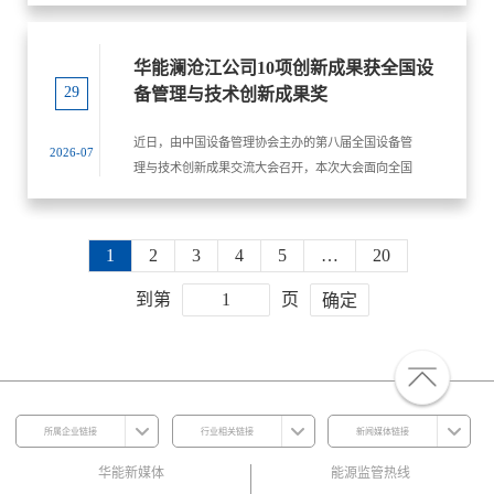
53.5万吨,减排二氧化硫约0.4万...
华能澜沧江公司10项创新成果获全国设
29
备管理与技术创新成果奖
近日，由中国设备管理协会主办的第八届全国设备管
2026-07
理与技术创新成果交流大会召开，本次大会面向全国
各类企事业单位及科研机构征集成果，共受理申报项
目2520项，经多轮严格评审，1687个项目入选，其...
1
2
3
4
5
…
20
到第
页
确定
所属企业链接
行业相关链接
新闻媒体链接
华能新媒体
能源监管热线