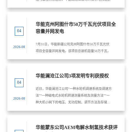
评“2025年度全国发电机组可靠性对标标杆机组”，获
奖数量创公司历史新高。
华能克州阿图什市50万千瓦光伏项目全
04
容量并网发电
7月31日，华能新疆公司克州阿图什市50万千瓦光伏
2026-08
项目全容量并网发电。该项目总装机容量50万千瓦，
项目投产后年均发电量6.85亿千瓦时，每年可节约标
准煤约20.67万吨，减排二氧化碳约56....
华能澜沧江公司3项发明专利获授权
04
近日，华能澜沧江公司“一种水轮机调速系统及调速方
法”“一种磁电式水轮机转速测量系统及测量方法”“一
2026-08
种大机小网下的电压、无功控制、调节方法及存储介
质”3项发明专利获得国家知识产权局授权。
华能蒙东公司AEM电解水制氢技术获评