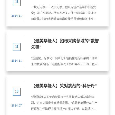
11
平台公司+农业+农户”模式，让菱角农光项目成为企地
破、一次次攻坚克难诠释新时代劳动者的担当，成为
污染物排放浓度稳定优于超低标准，每年可减少燃料
一块万用表、一双灵巧手，他以专注严谨维护机组安
共赢的典范。项目推进期间，曾应青逐户走访沟通，
能源电力企业绿色转型路上的标兵。
成本1.39亿元。“5号汽轮机通流提效改造”项目成功入
全；迎千次挑战，战万次攻关，他用创新实干促进公
耐心讲解政策与收益，成功流转农户土地2000余亩，
2024-11
选2023年全国煤电机组“三改联动”优秀典型案例，成
司发展。陕西省优秀青年岗位能手是对他精湛技术的
让当地农户每亩年增收1500元以上，实现了“晒着太
为行业内可复制的“沁北样板”。 经过大型主汽轮机检
认可，中电联电力职工技术创新三等奖是对他创新成
阳赚租金”。 同时，曾应青积极推动村庄基础设施升
修改造的历练与探索，张逸森深刻意识到，科技创新
绩的回馈，他就是铜川煤电公司继电保护班班长曹少
级，让新能源项目建设与乡村振兴同频共振。菱角农
并非遥不可及，只要立足现场、潜心钻研，普通人也
飞。
光互补项目凭借亮眼成效，获评云南省农光互补示范
能在创新路上闯出一片天地。此后，他步履不停，接
【最美华能人】招标采购领域的“数智
工程。在曾应青的推动下，澜沧江公司打造“光伏+牧/
11
连攻克小机凝汽器增容改造项目、引风机小机轴封回
先锋”
农”项目51个，落地“茶光互补”“咖光互补”立体示范标
汽疏水不畅、给水泵小机速关阀异常突关等难题，为
杆，年带动当地创收超700万元，让绿色能源转化为
机组安全稳定运行保驾护航。 在张逸森的带动和影响
“规范化、标准化、网络化和智能化是招标采购工作未
2024-11
乡村振兴的强劲动能，彰显央企的责任与担当。 作为
下，检修部比学赶超的氛围愈发浓厚。两年间，3项发
来的发展方向。”在招标公司工作11年来，田森一直沿
高级工程师，曾应青立足技术攻关，发挥专业优势主
明专利及多项实用新型专利接连出炉，青年员工论文
着这个方向不断探索、持续努力，他把工作当事业，
导《一种光伏板安装用辅助支架》课题研究。历经无
发表数量实现连续攀升，为电厂高质量发展注入强劲
把创新当追求，久而久之，领导和同事们将他誉为是
数次试验与优化，这项技术成功获得国家专利授权，
青春动能。2026年，他凭借突出的工作业绩和责任担
招标采购领域的“数智先锋”。
并在行业内广泛推广应用，有效降低施工成本、提升
【最美华能人】笑对挑战的“科研丹”
当，荣获“全国优秀共青团员”荣誉称号，成为全体青
18
安装效率，以技术创新为新能源产业降本增效赋能，
年员工学习的榜样。 从机组检修的一线攻坚到创新创
用匠心诠释新时代工匠精神。 二十余载风雨兼程，曾
“我们科研人的使命就是运用先进技术去解决实际问
效的技术突破，再到引领青年成长的责任担当，张逸
应青把青春与汗水挥洒在新能源建设一线。项目攻坚
题，进而支撑企业高质量发展。”这是新能源公司生产
森不仅是沁北电厂71名检修青年的缩影，更是无数华
2024-07
的两年间，曾应青驻守工地超650天，舍小家顾大
环保部主任助理冯笑丹常挂在嘴边的话。从职场小白
能青年的真实写照。他们以青春为笔，以奋斗为墨，
家，把对家人的愧疚化作干事创业的动力。走上管理
到主任助理，从科研新人到集团公司创客……工作11