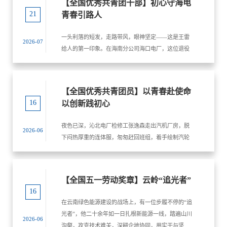
【全国优秀共青团干部】初心守海电
尝试。这幅技术攻坚的画面，也是寇水潮多年扎根电
21
青春引路人
力科研一线的日常写照。
一头利落的短发，走路带风，眼神坚定——这是王雷
2026-07
给人的第一印象。在海南分公司海口电厂，这位退役
军人出身的团委书记，是青年职工眼中“既能冲锋陷
阵，又能嘘寒问暖”的邻家大姐。从“海军蓝”到“工装
蓝”，王雷的战场变了，但那股子干练劲儿始终没变。
【全国优秀共青团员】以青春赴使命
她不仅是青年同志们的“引路人”，更是大家心中的“贴
16
以创新践初心
心人”。
夜色已深，沁北电厂检修工张逸森走出汽机厂房，脱
2026-06
下闷热厚重的连体服，匆匆赶回班组，着手绘制汽轮
机转子回装时轴系中心的测量调整记录。桌上，几本
证书夹在各式各样的汽轮机理论资料之间——2025年
河南省电力行业职工职业技能竞赛锅炉设备检修工决
【全国五一劳动奖章】云岭“追光者”
赛优秀奖、2024年河南省电力系统辅机诊断与检修技
16
能竞赛优秀奖……这些荣誉印证了他一路走来的辛勤
在云南绿色能源建设的战场上，有一位步履不停的“追
与汗水，而奋斗历程的起点，源于一次远赴他乡的“巡
光者”，他二十余年如一日扎根新能源一线，踏遍山川
2026-06
礼”。 那是一个秋日的午后，张逸森的手机突然响
沟壑，攻克技术难关，深耕企地协同，用实干与坚守