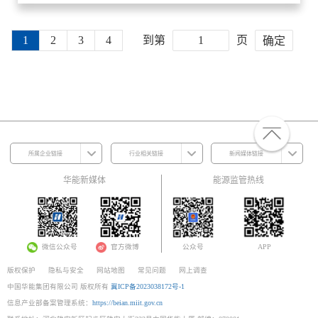
在能源保供的战场上奋勇拼搏，让自己在服务经济社
岗位后，曾应青牵头督导项目建设，助推公司3年新能
年来，她凭着脚踏实地的努力和日复一日的坚持逐渐
会发展的实践中，绽放出最璀璨的光芒。
源投产总规模超820万千瓦，为企业高质量发展注入
成为公司创新创效的推动者，同事们给她取了个有趣
1
2
3
4
到第
页
确定
澎湃动能。 从勘察选址的跋山涉水，到项目建设的日
的外号——“科研丹”。
夜坚守；从技术攻关的精益求精，到企地共赢的暖心
担当，曾应青大力弘扬劳模精神、劳动精神、工匠精
神，在新能源赛道上笃行不怠、勇毅前行。未来，曾
应青也将用实干实绩继续践行央企使命，用初心坚守
书写绿色能源发展的不凡答卷。
所属企业链接
行业相关链接
新闻媒体链接
华能新媒体
能源监管热线
微信公众号
官方微博
公众号
APP
版权保护
隐私与安全
网站地图
常见问题
网上调查
中国华能集团有限公司 版权所有
冀ICP备2023038172号-1
信息产业部备案管理系统：
https://beian.miit.gov.cn