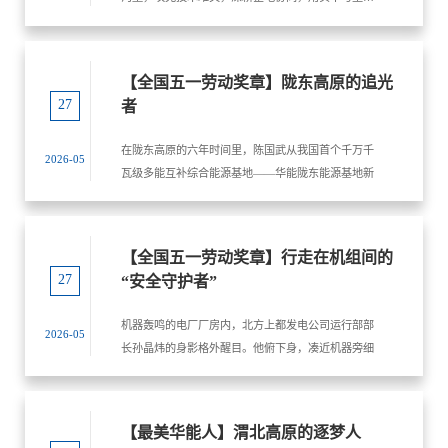
起：“喂？桑工，有事您吩咐。”挂断电话后，他没有
书写央企建设者的担当，他就是“全国五一劳动奖章”
丝毫犹豫，立刻购买了一张火车票，与电厂汽机专工
获得者——澜沧江公司新能源公司基本建设部副主任
桑秀军一同踏上了前往哈尔滨的旅程。 在哈尔滨汽轮
曾应青。 2003年投身新能源建设领域以来，曾应青始
机厂，张逸森完成了与汽轮机前沿技术的首次深度接
【全国五一劳动奖章】陇东高原的追光
终以党员初心践行使命，以工匠之心深耕专业，从项
触——十余万平方米的厂房内，整齐摆放着造型各异
27
者
目一线技术员成长为管理骨干，斩获澜沧江公司多项
的汽轮机部件，每一件都代表着世界一流的汽轮机应
表彰，成为云南绿色能源发展征程上的先锋模范。
用技术。初出茅庐的他求知若渴，每天紧紧跟在专工
在陇东高原的六年时间里，陈国武从我国首个千万千
“新能源项目选址，脚底板下出答案。”这是曾应青常
2026-05
和车间师傅身后，恨不得将所有专业知识都收入囊
瓦级多能互补综合能源基地——华能陇东能源基地新
挂在嘴边的话。2021年，曾应青受命担任曲靖盘江项
中。45天的设备监造期，不仅让张逸森知识储备实现
能源首个项目建设起步，先后负责统筹基地全部新能
目部负责人，扛起曲靖市新能源项目规划编制重任。
质的飞跃，更在他心中埋下了扎根检修一线的种子
源工程推进，牵头攻坚收官关键项目。他常年奔走在
为精准摸排资源，曾应青带领团队顶着烈日、迎着风
——他暗下决心，要让自己所学的技术、设计的范
建设一线，熟悉负责的各个施工区域，用实干与坚守
霜，踏遍曲靖的山川沟壑、田间地头，白天徒步勘察
【全国五一劳动奖章】行走在机组间的
本，在生产现场结出沉甸甸的果实。 返回电厂后，张
践行初心使命，在黄土高原上铸就了新能源建设的时
地形、测算数据，夜晚整理资料、优化方案，用脚步
27
“安全守护者”
逸森立马进入机组检修“攻坚”状态——连续几十个夜
代丰碑。
丈量每一寸适宜开发的土地。在云南“8+3”“6 · 15”系
班通宵达旦，一边统筹完成汽轮机高压模块吊装等一
列项目申报中，曾应青凭借精准研判与高效推进，在
机器轰鸣的电厂厂房内，北方上都发电公司运行部部
系列关键任务，一边结合哈尔滨之行学到的知识大胆
2026-05
激烈的资源竞配中成功拿下菱角100兆瓦农光互补项
长孙晶炜的身影格外醒目。他俯下身，凑近机器旁细
创新，发明出一种联轴器螺栓伸长量专用测量工具，
目与盘江180兆瓦风电场开发权，打通了曲靖新能源
心聆听设备的声音，就能精准捕捉到其中的异常——
并成功申请获得实用新型专利。 在专用工具的有力加
项目落地的关键环节，为区域绿色能源布局筑牢坚实
这是他20多年深耕一线练就的“硬功夫”。从运行一线
持下，汽轮机转子回装工作圆满完成，也为全厂通流
根基。 项目建设不仅要追求经济效益，更要扛起社会
的技术骨干到“全国五一劳动奖章”获得者，孙晶炜以
改造重点任务顺利推进注入了强劲动力。改造后的机
【最美华能人】渭北高原的逐梦人
责任。曾应青深耕企地协同，创新探索“光伏+乡政府
时光淬炼技艺，以担当诠释初心，用一项项技术突
组安全性、经济性、灵活性均显著提升，氮氧化物等