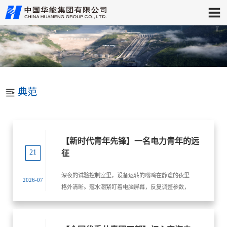
典范
【新时代青年先锋】一名电力青年的远
21
征
深夜的试验控制室里，设备运转的嗡鸣在静谧的夜里
2026-07
格外清晰。寇水潮紧盯着电脑屏幕，反复调整参数，
可代表机组状态的曲线始终纹丝不动。十三轮调试悉
数失利，难题已困扰团队整整三个月。昏暗的灯光
下，疲惫写在眉眼间，但他始终紧盯屏幕，不肯停下