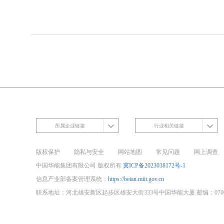
所属企业链接
行业相关链接
版权保护
隐私与安全
网站地图
常见问题
网上调查
中国华能集团有限公司 版权所有
冀ICP备2023038172号-1
信息产业部备案管理系统：
https://beian.miit.gov.cn
联系地址：河北雄安新区起步区雄安大街333号中国华能大厦 邮编：0700