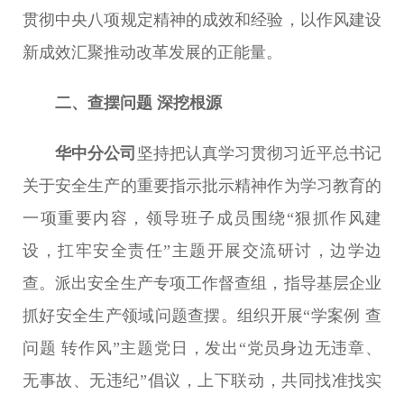
贯彻中央八项规定精神的成效和经验，以作风建设
新成效汇聚推动改革发展的正能量。
二、查摆问题 深挖根源
华中分公司
坚持把认真学习贯彻习近平总书记
关于安全生产的重要指示批示精神作为学习教育的
一项重要内容，领导班子成员围绕“狠抓作风建
设，扛牢安全责任”主题开展交流研讨，边学边
查。派出安全生产专项工作督查组，指导基层企业
抓好安全生产领域问题查摆。组织开展“学案例 查
问题 转作风”主题党日，发出“党员身边无违章、
无事故、无违纪”倡议，上下联动，共同找准找实