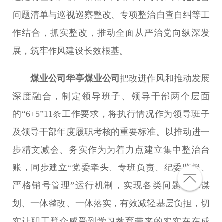
问题清单与巡视巡察整改、专项整治自查自纠等工
作结合，抓实整改，推动全面从严治党向纵深发
展，筑牢作风建设长效根基。
煤业公司华亭煤业公司
把改进作风和推动发展
深度融合，制定领导班子、领导干部两个层面
的“6+5”11条工作要求，将执行情况作为领导班子
及领导干部年度履职考核的重要标准。以推动进一
步精文减会、务实作为为着力点建立集中整治台
账，同步建立“党委牵头、专班负责、纪委监督、
严格销号管理”运行机制，实现各类问题一体谋
划、一体整改、一体落实，有效减轻基层负担，切
实让职工群众感受到学习教育带来的实实在在成