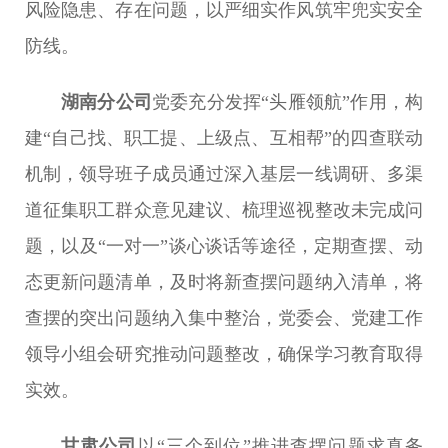
风险隐患、存在问题，以严细实作风筑牢兜实安全
防线。
湖南分公司
党委充分发挥“头雁领航”作用，构
建“自己找、职工提、上级点、互相帮”的四查联动
机制，领导班子成员通过深入基层一线调研、多渠
道征集职工群众意见建议、梳理巡视整改未完成问
题，以及“一对一”谈心谈话等途径，定期查摆、动
态更新问题清单，及时将新查摆问题纳入清单，将
查摆的突出问题纳入集中整治，党委会、党建工作
领导小组会研究推动问题整改，确保学习教育取得
实效。
甘肃公司
以“三个到位”推进查摆问题求真务