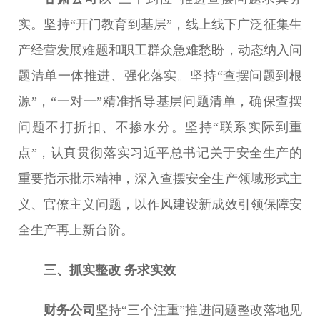
实。坚持“开门教育到基层”，线上线下广泛征集生
产经营发展难题和职工群众急难愁盼，动态纳入问
题清单一体推进、强化落实。坚持“查摆问题到根
源”，“一对一”精准指导基层问题清单，确保查摆
问题不打折扣、不掺水分。坚持“联系实际到重
点”，认真贯彻落实习近平总书记关于安全生产的
重要指示批示精神，深入查摆安全生产领域形式主
义、官僚主义问题，以作风建设新成效引领保障安
全生产再上新台阶。
三、抓实整改 务求实效
财务公司
坚持“三个注重”推进问题整改落地见